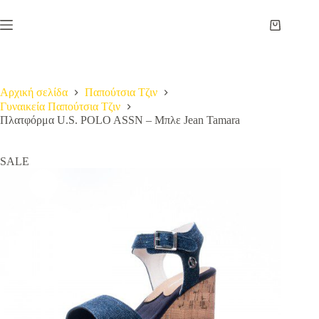
Μετάβαση
στο
Καλάθι
περιεχόμενο
Αγορών
Αρχική σελίδα
Παπούτσια Τζιν
Γυναικεία Παπούτσια Τζιν
Πλατφόρμα U.S. POLO ASSN – Μπλε Jean Tamara
SALE