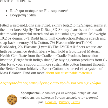
classic chino details.
Ποιότητα υφάσματος: Elto superstretch
Εφαρμογή : Slim
Fitted waistband,Long rise,Fitted, skinny legs,Zip fly,Shaped seams at
the inner knee,Zip fly The D-Staq 3D Skinny Jeans is cut from soft
denim with powerful stretch and an industrial gray palette. Midweight
10.2 oz denim, 3×1 Right hand twill construction,Reliable stretch and
snap-back memory,91% Cotton, 7% Elastomultiester(T400®
EcoMade), 2% Elastane (Lycra®),The LYCRA® fibers we use are
high performance stretch fibers which hold a Gold Level Material
Health Certificate from the Cradle to Cradle Products Innovation
Institute.,Bright fresh indigo shade,By buying cotton products from G-
Star Raw, you're supporting more sustainable cotton farming through
the Better Cotton Initiative. Better Cotton is sourced via a system of
Mass Balance. Find out more
about our sustainable materials
.
Δες περισσότερες λεπτομέρειες για το προϊόν και διάλεξε χρώμα/
νούμερο με βάση τον οδηγό μεγέθους
Χρησιμοποιούμε cookies για να διασφαλίσουμε ότι σας
παρέχουμε την καλύτερη δυνατή εμπειρία στον ιστότοπό
μας.
Cookies
,
Privacy
,
Terms