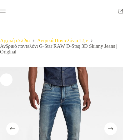
Μετάβαση
στο
Καλάθι
περιεχόμενο
Αγορών
Αρχική σελίδα
Αντρικά Παντελόνια Τζιν
Ανδρικό παντελόνι G-Star RAW D-Staq 3D Skinny Jeans |
Original