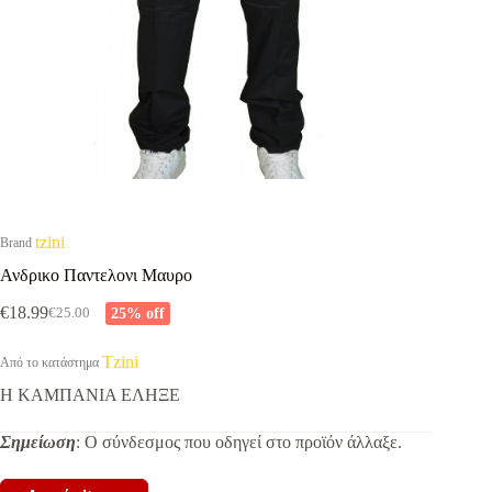
tzini
Brand
Ανδρικο Παντελονι Μαυρο
€
18.99
25% off
€
25.00
Original
Η
price
τρέχουσα
was:
τιμή
Tzini
Από το κατάστημα
€25.00.
είναι:
Η ΚΑΜΠΑΝΙΑ ΕΛΗΞΕ
€18.99.
Σημείωση
: Ο σύνδεσμος που οδηγεί στο προϊόν άλλαξε.