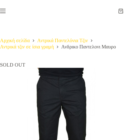
Μετάβαση
στο
Καλάθι
περιεχόμενο
Αγορών
Αρχική σελίδα
Αντρικά Παντελόνια Τζιν
Αντρικά τζιν σε ίσια γραμή
Ανδρικο Παντελονι Μαυρο
SOLD OUT