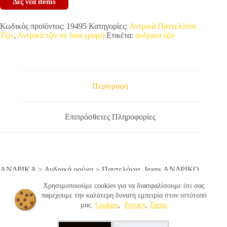
Δες νέα items
Κωδικός προϊόντος:
19495
Κατηγορίες:
Αντρικά Παντελόνια
Τζιν
,
Αντρικά τζιν σε ίσια γραμή
Ετικέτα:
ανδρικα τζιν
Περιγραφή
Επιπρόσθετες Πληροφορίες
ΑΝΔΡΙΚΑ > Ανδρικά ρούχα > Παντελόνια, Jeans ΑΝΔΡΙΚΟ
ΠΑΝΤΕΛΟΝΙ ΜΑΥΡΟ
Χρησιμοποιούμε cookies για να διασφαλίσουμε ότι σας
παρέχουμε την καλύτερη δυνατή εμπειρία στον ιστότοπό
μας.
Cookies
,
Privacy
,
Terms
© 2026 - OnlyJeans.gr |
Terms
|
Privacy
|
Cookies
|