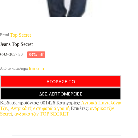
Top Secret
Brand
Jeans Top Secret
€
9.90
83% off
€
57.90
Original
Η
price
τρέχουσα
was:
τιμή
foreseto
Από το κατάστημα
€57.90.
είναι:
€9.90.
ΑΓΟΡΑΣΕ ΤΟ
ΔΕΣ ΛΕΠΤΟΜΕΡΕΙΕΣ
Κωδικός προϊόντος:
001426
Κατηγορίες:
Αντρικά Παντελόνια
Τζιν
,
Αντρικά τζιν σε φαρδιά γραμή
Ετικέτες:
ανδρικα τζιν
Secret
,
ανδρικα τζιν TOP SECRET