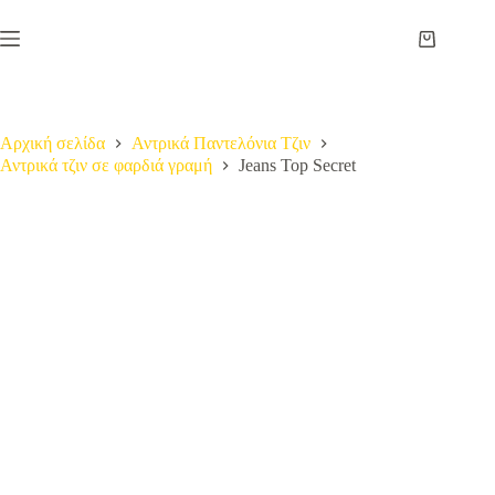
Μετάβαση
στο
Καλάθι
περιεχόμενο
Αγορών
Αρχική σελίδα
Αντρικά Παντελόνια Τζιν
Αντρικά τζιν σε φαρδιά γραμή
Jeans Top Secret