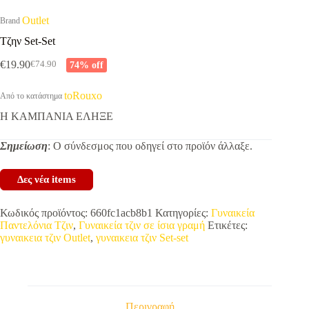
Outlet
Brand
Τζην Set-Set
€
19.90
74% off
€
74.90
Original
Η
price
τρέχουσα
was:
τιμή
toRouxo
Από το κατάστημα
€74.90.
είναι:
Η ΚΑΜΠΑΝΙΑ ΕΛΗΞΕ
€19.90.
Σημείωση
: Ο σύνδεσμος που οδηγεί στο προϊόν άλλαξε.
Δες νέα items
Κωδικός προϊόντος:
660fc1acb8b1
Κατηγορίες:
Γυναικεία
Παντελόνια Τζιν
,
Γυναικεία τζιν σε ίσια γραμή
Ετικέτες:
γυναικεια τζιν Outlet
,
γυναικεια τζιν Set-set
Περιγραφή