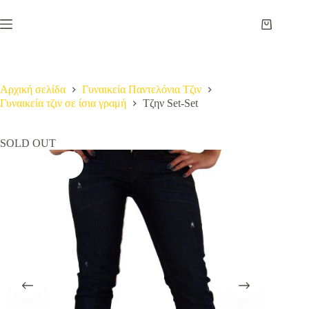
Μετάβαση
στο
Καλάθι
περιεχόμενο
Αγορών
Αρχική σελίδα
Γυναικεία Παντελόνια Τζιν
Γυναικεία τζιν σε ίσια γραμή
Τζην Set-Set
SOLD OUT