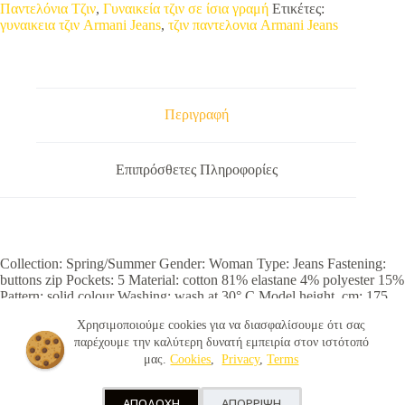
Παντελόνια Τζιν
,
Γυναικεία τζιν σε ίσια γραμή
Ετικέτες:
γυναικεια τζιν Armani Jeans
,
τζιν παντελονια Armani Jeans
Περιγραφή
Επιπρόσθετες Πληροφορίες
Collection: Spring/Summer Gender: Woman Type: Jeans Fastening:
buttons zip Pockets: 5 Material: cotton 81% elastane 4% polyester 15%
Pattern: solid colour Washing: wash at 30° C Model height, cm: 175
Model wears a size: 32 Fit: regular Details: visible logo
Χρησιμοποιούμε cookies για να διασφαλίσουμε ότι σας
παρέχουμε την καλύτερη δυνατή εμπειρία στον ιστότοπό
μας.
Cookies
,
Privacy
,
Terms
© 2026 - OnlyJeans.gr |
Terms
|
Privacy
|
Cookies
|
ΑΠΟΔΟΧΗ
ΑΠΟΡΡΙΨΗ