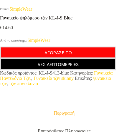
SimpleWear
Brand
Γυναικείο ψηλόμεσο τζιν KL-J-S Blue
€
14.60
SimpleWear
Από το κατάστημα
ΑΓΟΡΑΣΕ ΤΟ
ΔΕΣ ΛΕΠΤΟΜΕΡΕΙΕΣ
Κωδικός προϊόντος:
KL-J-S413-blue
Κατηγορίες:
Γυναικεία
Παντελόνια Τζιν
,
Γυναικεία τζιν skinny
Ετικέτες:
γυναικεια
τζιν
,
τζιν παντελονια
Περιγραφή
Επιπρόσθετες Πληροφορίες