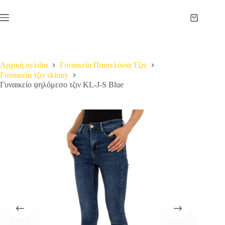
Μετάβαση
στο
Καλάθι
περιεχόμενο
Αγορών
Αρχική σελίδα
Γυναικεία Παντελόνια Τζιν
Γυναικεία τζιν skinny
Γυναικείο ψηλόμεσο τζιν KL-J-S Blue