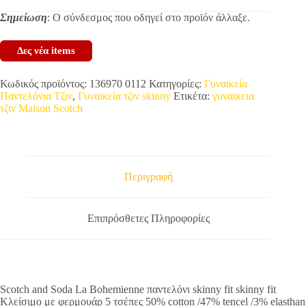
Σημείωση
: Ο σύνδεσμος που οδηγεί στο προϊόν άλλαξε.
Δες νέα items
Κωδικός προϊόντος:
136970 0112
Κατηγορίες:
Γυναικεία
Παντελόνια Τζιν
,
Γυναικεία τζιν skinny
Ετικέτα:
γυναικεια
τζιν Maison Scotch
Περιγραφή
Επιπρόσθετες Πληροφορίες
Scotch and Soda La Bohemienne παντελόνι skinny fit skinny fit
Κλείσιμο με φερμουάρ 5 τσέπες 50% cotton /47% tencel /3% elasthan