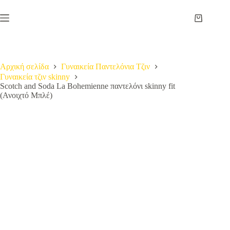
Μετάβαση
στο
Καλάθι
περιεχόμενο
Αγορών
Αρχική σελίδα
Γυναικεία Παντελόνια Τζιν
Γυναικεία τζιν skinny
Scotch and Soda La Bohemienne παντελόνι skinny fit
(Ανοιχτό Μπλέ)