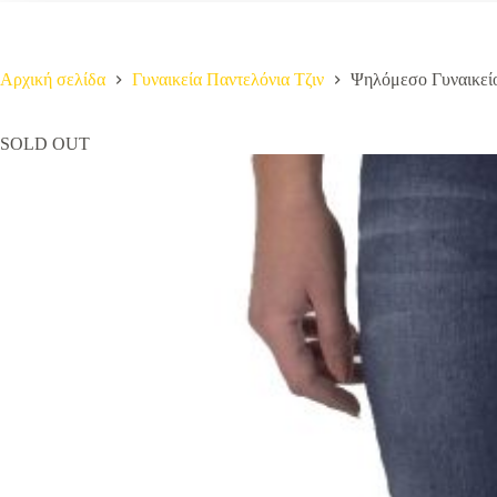
Αρχική σελίδα
Γυναικεία Παντελόνια Τζιν
Ψηλόμεσο Γυναικείο
SOLD OUT