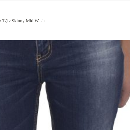
 Τζίν Skinny Mid Wash