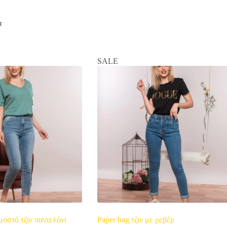
α
SALE
οστό τζιν παντελόνι
Paper bag τζιν με ρεβέρ