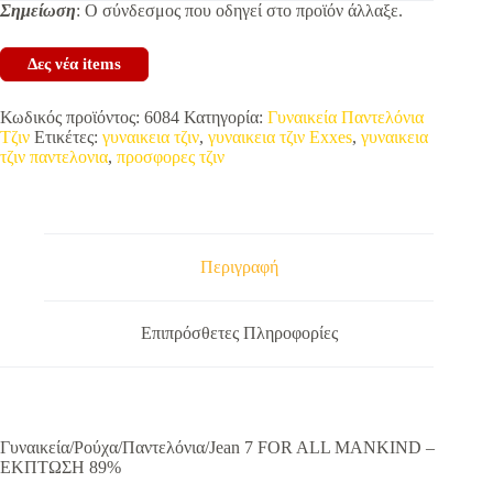
Σημείωση
: Ο σύνδεσμος που οδηγεί στο προϊόν άλλαξε.
Δες νέα items
Κωδικός προϊόντος:
6084
Κατηγορία:
Γυναικεία Παντελόνια
Τζιν
Ετικέτες:
γυναικεια τζιν
,
γυναικεια τζιν Exxes
,
γυναικεια
τζιν παντελονια
,
προσφορες τζιν
Περιγραφή
Επιπρόσθετες Πληροφορίες
Γυναικεία/Ρούχα/Παντελόνια/Jean 7 FOR ALL MANKIND –
ΕΚΠΤΩΣΗ 89%