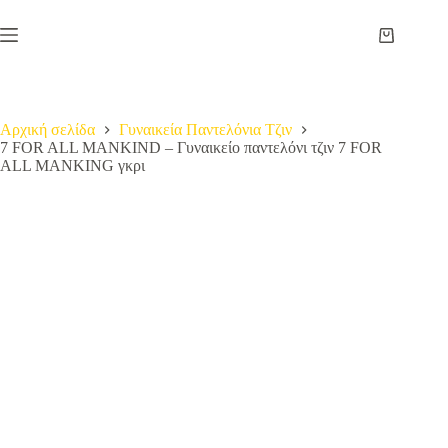
Μετάβαση
στο
Καλάθι
περιεχόμενο
Αγορών
Αρχική σελίδα
Γυναικεία Παντελόνια Τζιν
7 FOR ALL MANKIND – Γυναικείο παντελόνι τζιν 7 FOR
ALL MANKING γκρι