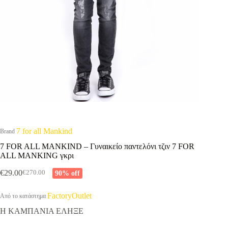
7 for all Mankind
Brand
7 FOR ALL MANKIND – Γυναικείο παντελόνι τζιν 7 FOR
ALL MANKING γκρι
€
29.00
90% off
€
270.00
Original
Η
price
τρέχουσα
was:
τιμή
FactoryOutlet
Από το κατάστημα
€270.00.
είναι:
Η ΚΑΜΠΑΝΙΑ ΕΛΗΞΕ
€29.00.