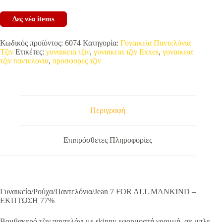
Δες νέα items
Κωδικός προϊόντος:
6074
Κατηγορία:
Γυναικεία Παντελόνια
Τζιν
Ετικέτες:
γυναικεια τζιν
,
γυναικεια τζιν Exxes
,
γυναικεια
τζιν παντελονια
,
προσφορες τζιν
Περιγραφή
Επιπρόσθετες Πληροφορίες
Γυναικεία/Ρούχα/Παντελόνια/Jean 7 FOR ALL MANKIND –
ΕΚΠΤΩΣΗ 77%
Βαμβακερό τζιν παντελόνι με skinny εφαρμοστή γραμμή, σε μπλε