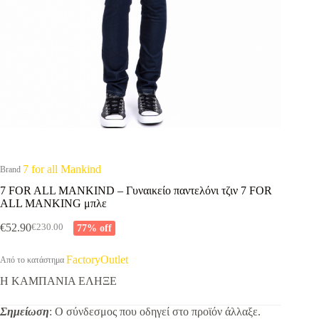
7 for all Mankind
Brand
7 FOR ALL MANKIND – Γυναικείο παντελόνι τζιν 7 FOR
ALL MANKING μπλε
€
52.90
77% off
€
230.00
Original
Η
price
τρέχουσα
was:
τιμή
FactoryOutlet
Από το κατάστημα
€230.00.
είναι:
Η ΚΑΜΠΑΝΙΑ ΕΛΗΞΕ
€52.90.
Σημείωση
: Ο σύνδεσμος που οδηγεί στο προϊόν άλλαξε.