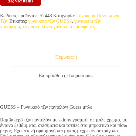
Δες νέα items
Κωδικός προϊόντος:
52448
Κατηγορία:
Γυναικεία Παντελόνια
Τζιν
Ετικέτες:
γυναικεια τζιν GUESS
,
γυναικεια τζιν
προσφορα
,
τζιν παντελονια γυναικεια προσφορες
Περιγραφή
Επιπρόσθετες Πληροφορίες
GUESS – Γυναικειό τζιν παντελόνι Guess μπλε
Βαμβακερό τζιν παντελόνι με skinny γραμμή, σε μπλε χρώμα, με
έντονα ξεβάμματα, σκισίματα και τσέπες στο μπροστινό και πίσω
μέρος. Εχει στενή εφαρμογή και μήκος μέχρι τον αστράγαλο.