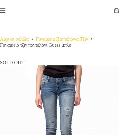
Μετάβαση
στο
Καλάθι
περιεχόμενο
Αγορών
Αρχική σελίδα
Γυναικεία Παντελόνια Τζιν
Γυναικειό τζιν παντελόνι Guess μπλε
SOLD OUT