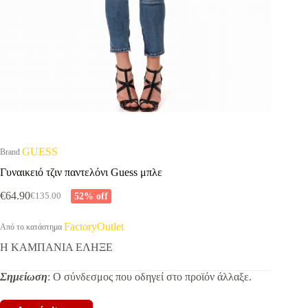
GUESS
Brand
Γυναικειό τζιν παντελόνι Guess μπλε
€
64.90
52% off
€
135.00
Original
Η
price
τρέχουσα
was:
τιμή
FactoryOutlet
Από το κατάστημα
€135.00.
είναι:
Η ΚΑΜΠΑΝΙΑ ΕΛΗΞΕ
€64.90.
Σημείωση
: Ο σύνδεσμος που οδηγεί στο προϊόν άλλαξε.