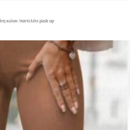
νη κολαν /παντελόνι push up