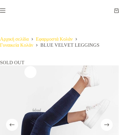
Μετάβαση
στο
Καλάθι
περιεχόμενο
Αγορών
Αρχική σελίδα
Εφαρμοστά Κολάν
Γυναικεία Κολάν
BLUE VELVET LEGGINGS
SOLD OUT