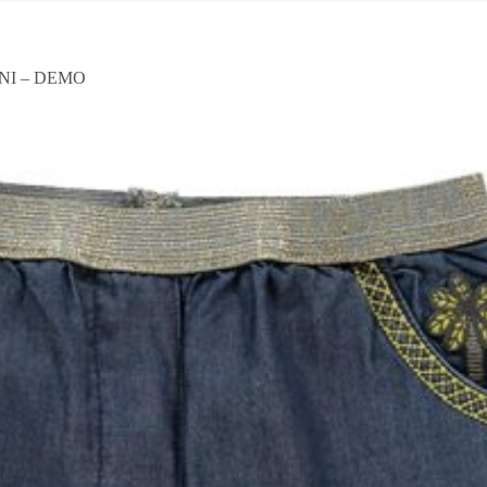
Ι – DEMO