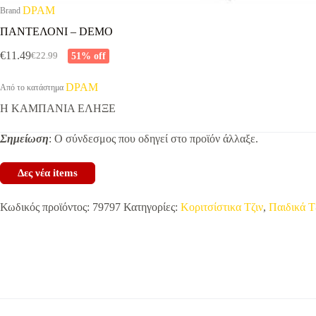
DPAM
Brand
ΠΑΝΤΕΛΟΝΙ – DEMO
€
11.49
51% off
€
22.99
Original
Η
price
τρέχουσα
was:
τιμή
DPAM
Από το κατάστημα
€22.99.
είναι:
Η ΚΑΜΠΑΝΙΑ ΕΛΗΞΕ
€11.49.
Σημείωση
: Ο σύνδεσμος που οδηγεί στο προϊόν άλλαξε.
Δες νέα items
Κωδικός προϊόντος:
79797
Κατηγορίες:
Κοριτσίστικα Τζιν
,
Παιδικά Τ