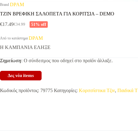
DPAM
Brand
ΤΖΙΝ ΒΡΕΦΙΚΗ ΣΑΛΟΠΕΤΑ ΓΙΑ ΚΟΡΙΤΣΙΑ – DEMO
€
17.49
51% off
€
34.99
Original
Η
price
τρέχουσα
was:
τιμή
DPAM
Από το κατάστημα
€34.99.
είναι:
Η ΚΑΜΠΑΝΙΑ ΕΛΗΞΕ
€17.49.
Σημείωση
: Ο σύνδεσμος που οδηγεί στο προϊόν άλλαξε.
Δες νέα items
Κωδικός προϊόντος:
79775
Κατηγορίες:
Κοριτσίστικα Τζιν
,
Παιδικά Τ