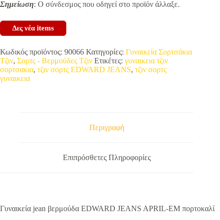
Σημείωση
: Ο σύνδεσμος που οδηγεί στο προϊόν άλλαξε.
Δες νέα items
Κωδικός προϊόντος:
90066
Κατηγορίες:
Γυναικεία Σορτσάκια
Τζιν
,
Σορτς - Βερμούδες Τζιν
Ετικέτες:
γυναικεια τζιν
σορτσακια
,
τζιν σορτς EDWARD JEANS
,
τζιν σορτς
γυναικεια
Περιγραφή
Επιπρόσθετες Πληροφορίες
Γυναικεία jean βερμούδα EDWARD JEANS APRIL-EM πορτοκαλί