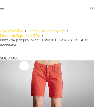
Μετάβαση
στο
Καλάθι
περιεχόμενο
Αγορών
Αρχική σελίδα
Σορτς - Βερμούδες Τζιν
Γυναικεία Σορτσάκια Τζιν
Γυναικεία jean βερμούδα EDWARD JEANS APRIL-EM
πορτοκαλί
SOLD OUT