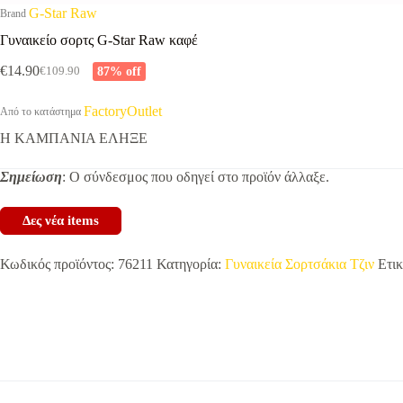
G-Star Raw
Brand
Γυναικείο σορτς G-Star Raw καφέ
€
14.90
87% off
€
109.90
Original
Η
price
τρέχουσα
was:
τιμή
FactoryOutlet
Από το κατάστημα
€109.90.
είναι:
Η ΚΑΜΠΑΝΙΑ ΕΛΗΞΕ
€14.90.
Σημείωση
: Ο σύνδεσμος που οδηγεί στο προϊόν άλλαξε.
Δες νέα items
Κωδικός προϊόντος:
76211
Κατηγορία:
Γυναικεία Σορτσάκια Τζιν
Ετικ