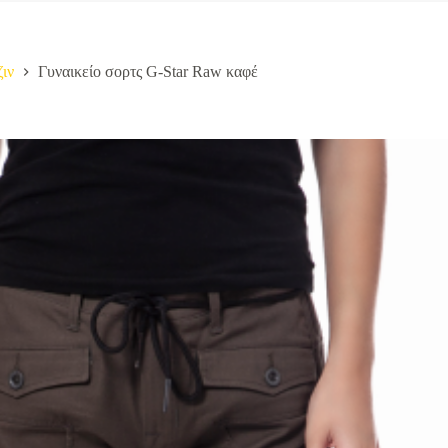
ζιν
Γυναικείο σορτς G-Star Raw καφέ