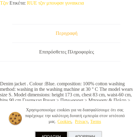
Τζιν
Ετικέτα:
RUE τζιν μπουφαν γυναικεια
Περιγραφή
Επιπρόσθετες Πληροφορίες
Denim jacket . Colour :Blue. composition: 100% cotton washing
method: washing in the washing machine at 30 ° C The model wears
size S. Model dimensions: height 173 cm, chest 83 cm, waist-60 cm,
hips 90 cm Γυναικεια Ρουχα > Πανωφορια > Μπουφαν & Παλτο >
Τζιν Μπουφαν
Χρησιμοποιούμε cookies για να διασφαλίσουμε ότι σας
παρέχουμε την καλύτερη δυνατή εμπειρία στον ιστότοπό
μας.
Cookies
,
Privacy
,
Terms
© 2026 - OnlyJeans.gr |
Terms
|
Privacy
|
Cookies
|
ΑΠΟΔΟΧΗ
ΑΠΟΡΡΙΨΗ