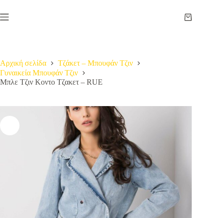
Μετάβαση
στο
Καλάθι
περιεχόμενο
Αγορών
Αρχική σελίδα
Τζάκετ – Μπουφάν Τζιν
Γυναικεία Μπουφάν Τζιν
Μπλε Τζιν Κοντο Τζακετ – RUE