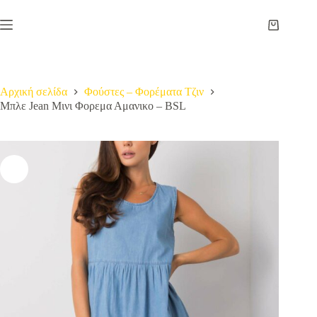
Μετάβαση
στο
Καλάθι
περιεχόμενο
Αγορών
Αρχική σελίδα
Φούστες – Φορέματα Τζιν
Μπλε Jean Μινι Φορεμα Αμανικο – BSL