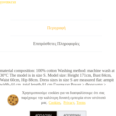
γυναικεια
Περιγραφή
Επιπρόσθετες Πληροφορίες
material composition: 100% cotton Washing method: machine wash at
30°C The model is in size S. Model size: Height 171cm, Bust 84cm,
Waist 60cm, Hip 88cm. Dress sizes in size S are measured flat: armpit
width-44 cm, total length-91 cm Γυναικεια Ρουχα > Φορεματα >
Καθημερινα Φορεματα
Χρησιμοποιούμε cookies για να διασφαλίσουμε ότι σας
παρέχουμε την καλύτερη δυνατή εμπειρία στον ιστότοπό
μας.
Cookies
,
Privacy
,
Terms
© 2026 - OnlyJeans.gr |
Terms
|
Privacy
|
Cookies
|
ΑΠΟΔΟΧΗ
ΑΠΟΡΡΙΨΗ