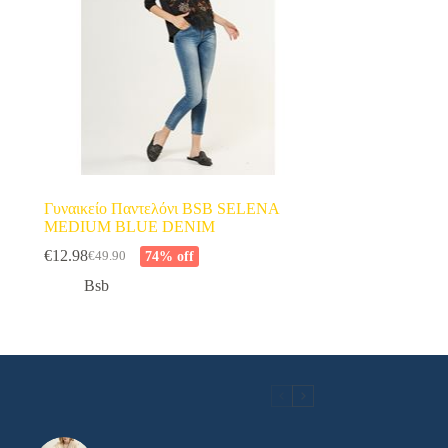
Γυναικείο Παντελόνι BSB SELENA
MEDIUM BLUE DENIM
€
12.98
74% off
€
49.90
Original
Η
price
τρέχουσα
Bsb
was:
τιμή
€49.90.
είναι:
€12.98.