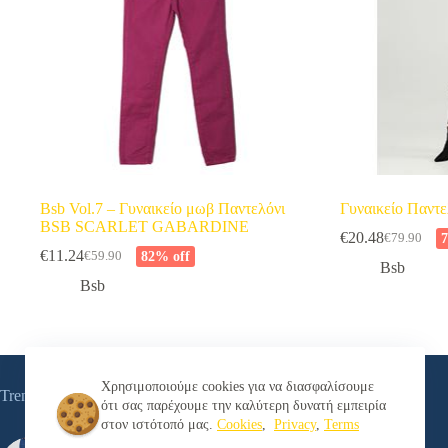
Bsb Vol.7 – Γυναικείο μωβ Παντελόνι
Γυναικείο Παν
BSB SCARLET GABARDINE
€
20.48
7
€
79.90
Original
Η
€
11.24
82% off
€
59.90
Original
Η
price
τρέχουσα
Bsb
price
τρέχουσα
was:
τιμή
Bsb
was:
τιμή
€79.90.
είναι:
€59.90.
είναι:
€20.48.
€11.24.
Χρησιμοποιούμε cookies για να διασφαλίσουμε
Trending now
ότι σας παρέχουμε την καλύτερη δυνατή εμπειρία
στον ιστότοπό μας.
Cookies
,
Privacy
,
Terms