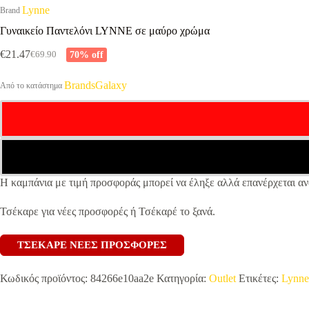
Lynne
Brand
Γυναικείο Παντελόνι LYNNE σε μαύρο χρώμα
€
21.47
70% off
€
69.90
Original
Η
price
τρέχουσα
was:
τιμή
BrandsGalaxy
Από το κατάστημα
€69.90.
είναι:
€21.47.
Η καμπάνια με τιμή προσφοράς μπορεί να έληξε αλλά επανέρχεται αν
Τσέκαρε για νέες προσφορές ή Τσέκαρέ το ξανά.
ΤΣΕΚΑΡΕ ΝΕΕΣ ΠΡΟΣΦΟΡΕΣ
Κωδικός προϊόντος:
84266e10aa2e
Κατηγορία:
Outlet
Ετικέτες:
Lynne